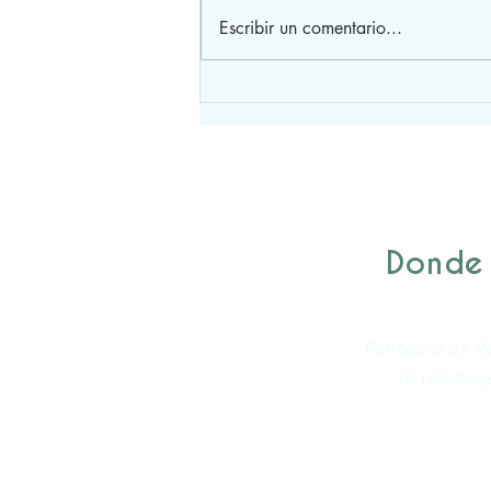
Escribir un comentario...
Donde
Parroquia de R
15165 Berg