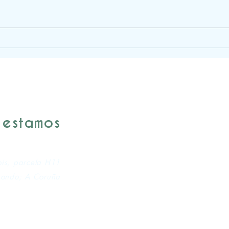
 estamos
ois, parcela H11
ondo; A Coruña