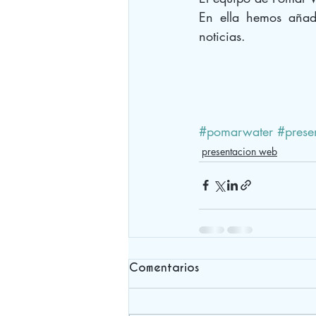
En ella hemos añadi
noticias.
#pomarwater
#prese
presentacion web
Comentarios