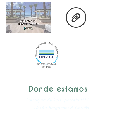
Donde estamos
Parroquia de Rois, parcela H11
15165 Bergondo; A Coruña