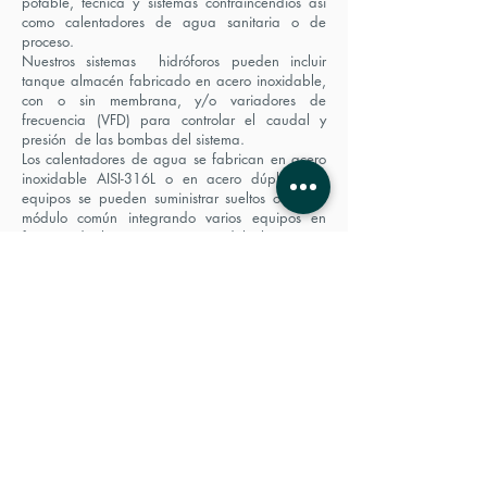
potable, técnica y sistemas contraincendios así
como calentadores de agua sanitaria o de
proceso.
Nuestros sistemas hidróforos pueden incluir
tanque almacén fabricado en acero inoxidable,
con o sin membrana, y/o variadores de
frecuencia (VFD) para controlar el caudal y
presión de las bombas del sistema.
Los calentadores de agua se fabrican en acero
inoxidable AISI-316L o en acero dúplex. Los
equipos se pueden suministrar sueltos o en un
módulo común integrando varios equipos en
función de los requerimientos del cliente. Los
calentadores se pueden suministrar con
resistencias eléctricas, intercambiador de agua
caliente, vapor o sistemas mixtos.