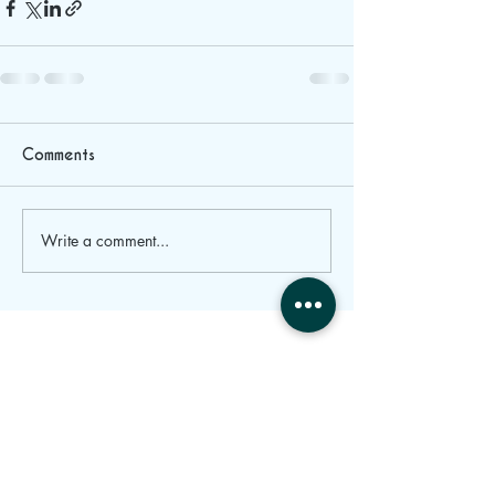
Comments
Write a comment...
Where we are
Parroquia de Rois, parcela H11
15165 Bergondo; A Coruña