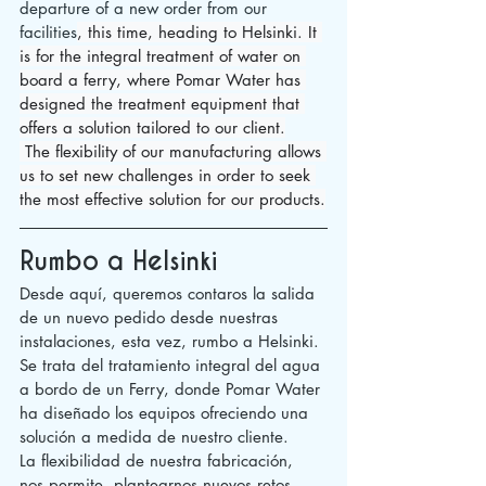
departure of a new order from our 
facilities
, this time, heading to Helsinki. It 
is for the integral treatment of water on 
board a ferry, where Pomar Water has 
designed the treatment equipment that 
offers a solution tailored to our client.
 The flexibility of our manufacturing allows 
us to set new challenges in order to seek 
the most effective solution for our products.
Rumbo a Helsinki
Desde aquí, queremos contaros la salida 
de un nuevo pedido desde nuestras 
instalaciones, esta vez, rumbo a Helsinki. 
Se trata del tratamiento integral del agua 
a bordo de un Ferry, donde Pomar Water 
ha diseñado los equipos ofreciendo una 
solución a medida de nuestro cliente. 
La flexibilidad de nuestra fabricación,  
nos permite  plantearnos nuevos retos 