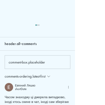
header.all-comments
A new delivery
comment-box.placeholder
Departing to a Polar
Cruise
comments-ordering.latest-first
Евгений Ляшко
shortDate
Часом знаходжу ці джерела випадково, 
іноді хтось скине в чат, іноді сам зберігаю 