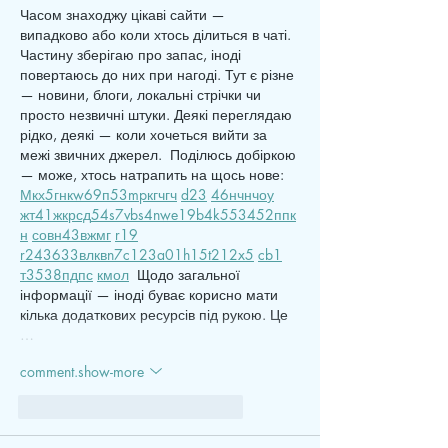
Часом знаходжу цікаві сайти — 
випадково або коли хтось ділиться в чаті. 
Частину зберігаю про запас, іноді 
повертаюсь до них при нагоді. Тут є різне 
— новини, блоги, локальні стрічки чи 
просто незвичні штуки. Деякі переглядаю 
рідко, деякі — коли хочеться вийти за 
межі звичних джерел.  Поділюсь добіркою 
— може, хтось натрапить на щось нове:  
М
к
х
5
г
нк
w69
п
53
mp
кг
чг
ч
d23
46
н
чн
чо
у
жт
41
ж
кр
сд
54
s7
vb
s4
nw
e19
b4
k55
34
52
пп
к
н
с
о
вн
43
вж
мг
r19
r24
36
33
вл
кв
n7
c123
a01
h15
t21
2x5
cb1
т
35
38
пд
пс
км
ол
  Щодо загальної 
інформації — іноді буває корисно мати 
кілька додаткових ресурсів під рукою. Це 
…
comment.show-more
like-button.like
comment.reply