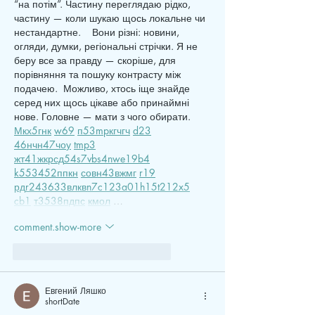
“на потім”. Частину переглядаю рідко, 
частину — коли шукаю щось локальне чи 
нестандартне.    Вони різні: новини, 
огляди, думки, регіональні стрічки. Я не 
беру все за правду — скоріше, для 
порівняння та пошуку контрасту між 
подачею.  Можливо, хтось іще знайде 
серед них щось цікаве або принаймні 
нове. Головне — мати з чого обирати.  
М
к
х
5
г
нк
w69
п
53
mp
кг
чг
ч
d23
46
н
чн
47
чо
у
tmp3
жт
41
ж
кр
сд
54
s7
vb
s4
nw
e19
b4
k55
34
52
пп
кн
с
о
вн
43
вж
мг
r19
рд
r24
36
33
вл
кв
n7
c123
a01
h15
t21
2x5
cb1
т
35
38
пд
пс
км
ол
 …
comment.show-more
like-button.like
comment.reply
Евгений Ляшко
shortDate