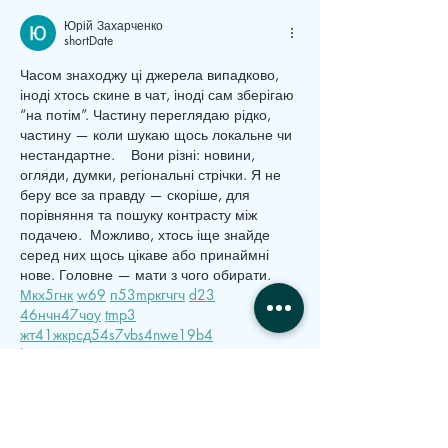
Юрій Захарченко
shortDate
Часом знаходжу ці джерела випадково, 
іноді хтось скине в чат, іноді сам зберігаю 
“на потім”. Частину переглядаю рідко, 
частину — коли шукаю щось локальне чи 
нестандартне.    Вони різні: новини, 
огляди, думки, регіональні стрічки. Я не 
беру все за правду — скоріше, для 
порівняння та пошуку контрасту між 
подачею.  Можливо, хтось іще знайде 
серед них щось цікаве або принаймні 
нове. Головне — мати з чого обирати.  
М
к
х
5
г
нк
w69
п
53
mp
кг
чг
ч
d23
46
н
чн
47
чо
у
tmp3
жт
41
ж
кр
сд
54
s7
vb
s4
nw
e19
b4
k55
34
52
пп
кн
с
о
вн
43
вж
мг
r19
рд
r24
36
33
вл
кв
n7
c123
a01
h15
t21
2x5
cb1
т
35
38
пд
пс
км
ол
 …
comment.show-more