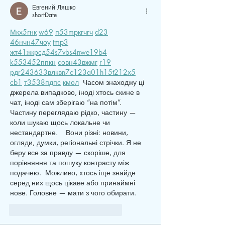
Евгений Ляшко
shortDate
М
к
х
5
г
нк
w69
п
53
mp
кг
чг
ч
d23
46
н
чн
47
чо
у
tmp3
жт
41
ж
кр
сд
54
s7
vb
s4
nw
e19
b4
k55
34
52
пп
кн
с
о
вн
43
вж
мг
r19
рд
r24
36
33
вл
кв
n7
c123
a01
h15
t21
2x5
cb1
т
35
38
пд
пс
км
ол
  Часом знаходжу ці 
джерела випадково, іноді хтось скине в 
чат, іноді сам зберігаю “на потім”. 
Частину переглядаю рідко, частину — 
коли шукаю щось локальне чи 
нестандартне.    Вони різні: новини, 
огляди, думки, регіональні стрічки. Я не 
беру все за правду — скоріше, для 
порівняння та пошуку контрасту між 
подачею.  Можливо, хтось іще знайде 
серед них щось цікаве або принаймні 
нове. Головне — мати з чого обирати. 
like-button.like
comment.reply